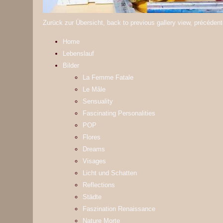
Zurück zur Übersicht, back to previous gallery view, précédente
Home
Lebenslauf
Bilder
La Femme Fatale
Le Mâle
Sensuality
Fascinating Personalities
POP
Flores
Dreams
Visages
Licht und Schatten
Reflections
Städte
Faszination Renaissance
Nature Morte